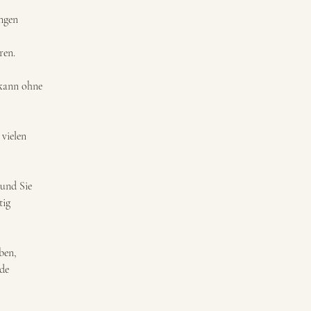
ngen 
ren.
 kann ohne 
 vielen
 und Sie
tig
ben,
nde