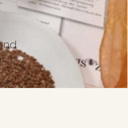
 und
h