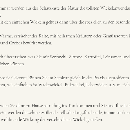
minar werden aus der Schatzkiste der Natur die tollsten Wickelanwendu
:
t den einfachen Wickeln geht es dann über die speziellen zu den besonde
Wärme, erfrischender Kälte, mit heilsamen Kräutern oder Gemüsesorten
and Großes bewirkt werden.
ich überraschen, was Sie mit Senfmehl, Zitrone, Kartoffel, Leinsamen und
irken können.
heorie Gelernte können Sie im Seminar gleich in der Praxis ausprobieren
n, wie einfach es ist Wadenwickel, Pulswickel, Leberwickel u. v. m. rich
erden Sie dann zu Hause so richtig ins Tun kommen und Sie und Ihre Lie
in, werden die schmerzstillende, selbstheilungsfördernde, immunstärke
h wohltuende Wirkung der verschiedenen Wickel genießen.