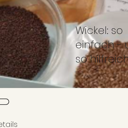
Wickel: so
einfach -
so hilfreic
tails