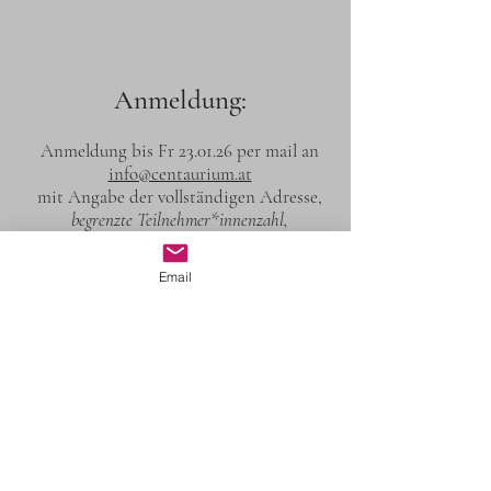
Anmeldung:
Anmeldung bis Fr 23
.01.26 per mail an
info@centaurium.at
mit Angabe der vollständigen Adresse,
begrenzte Teilnehmer*innenzahl,
Stornobedingungen s. Impressum.
Email
Anmeldung
Aktueller Kurs: