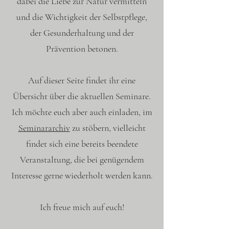
dabei die Liebe zur Natur vermitteln
und die Wichtigkeit der Selbstpflege,
der Gesunderhaltung und der
Prävention betonen.
Auf dieser Seite findet ihr eine
Übersicht über die aktuellen Seminare.
Ich möchte euch aber auch einladen, im
Seminararchiv
zu stöbern, vielleicht
findet sich eine bereits beendete
Veranstaltung, die bei genügendem
Interesse gerne wiederholt werden kann.
Ich freue mich auf euch!