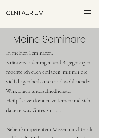
CENTAURIUM
Meine Seminare
In meinen Seminaren,
Kräuterwanderungen und Begegnungen
möchte ich euch einladen, mit mir die
vielfältigen heilsamen und wohltuenden
Wirkungen unterschiedlichster
Heilpflanzen kennen zu lernen und sich
dabei etwas Gutes zu tun.
Neben kompetentem Wissen möchte ich