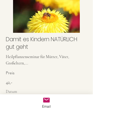
Damit es Kindern NATÜRLICH
gut geht
Heilpflanzenseminar für Mütter, Väter,
Großeltern,...
Preis
42,-
Datum
21.03.15
Email
Details