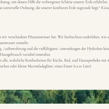
Werkzeug, mit dessen Hilfe die verborgenen Schätze unserer Erde erfahrba
die universelle Ordnung, die unserer kostbaren Erde zugrunde liegt.“ (Grac
n wir verschiedene Pflanzenwässer her. Wir beobachten underleben, wie a
nzenwasser entsteht.
g, Aufbewahrung und die vielfältigsten Anwendungen der Hydrolate ken
Hausgebrauch variabel einsetzbar.
alle, wahrliche Kostbarkeiten für Küche, Bad, und Hausapotheke mit 
aschen oder kleine Marmeladegläser, einen Eimer (ca.10 Liter)