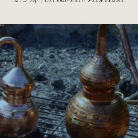
Sa., 28. Sep.
  |  
Don Bosco-Schloss Wohlgemutsheim