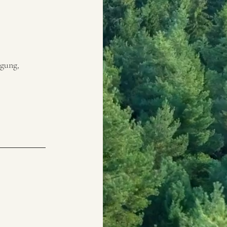
igung,