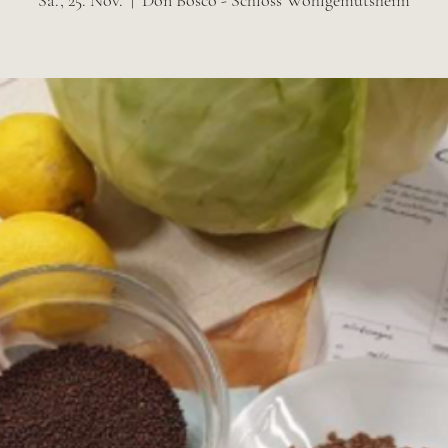
Sa., 25. Nov.
  |  
Don Bosco - Schloss Wohlgemutsheim