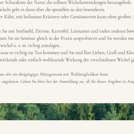
er Schatzkiste der Natur die tollsten Wickelanwendungen herausgeholt:
keln geht es dann über die speziellen zu den besonderen.
der Kälte, mit heilsamen Kräutern oder Gemüsesorten kann ohne großen
s Sie mit Senfmehl, Zitrone, Kartoffel, Leinsamen und vielen anderen be
nen Sie im Seminar gleich in der Praxis ausprobieren und Sie werden merk
ickel u. v. m. richtig anzulegen.
ause so richtig ins Tun kommen und Sie und Ihre Lieben, Groß und Klein
stärkende oder einfach wohltuende Wirkung der verschiedenen Wickel ge
m 16€ ein dreigängiges Mittagsmenü mit Wahlmöglichkeit beim
 angeboten. Geben Sie bitte bei der Anmeldung an, ob Sie dieses Angebot in An