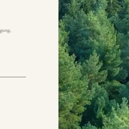
igung,