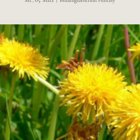
Mi., 05. März
  |  
Bildungszentrum Funtasy