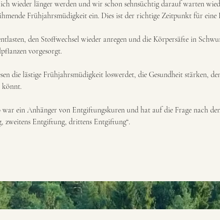
ich wieder länger werden und wir schon sehnsüchtig darauf warten wied
ähmende Frühjahrsmüdigkeit ein. Dies ist der richtige Zeitpunkt für eine 
tlasten, den Stoffwechsel wieder anregen und die Körpersäfte in Schwu
pflanzen vorgesorgt.
iesen die lästige Frühjahrsmüdigkeit loswerdet, die Gesundheit stärken, d
 könnt.
 war ein Anhänger von Entgiftungskuren und hat auf die Frage nach den
, zweitens Entgiftung, drittens Entgiftung“.