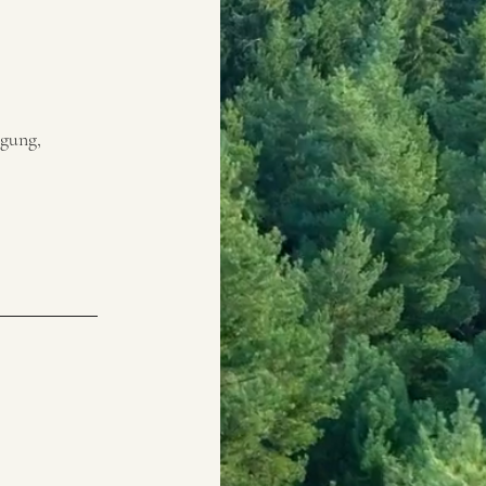
igung,