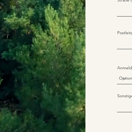
Straße
Postleit
Anmeld
Sonsti