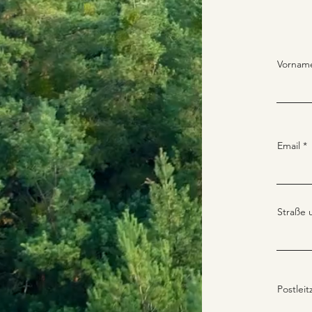
Vornam
Email
Straße
Postleit