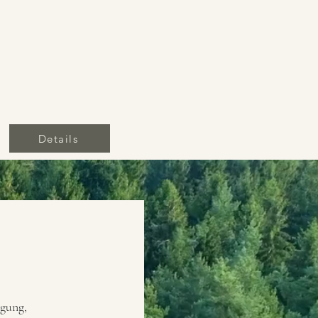
Details
igung,