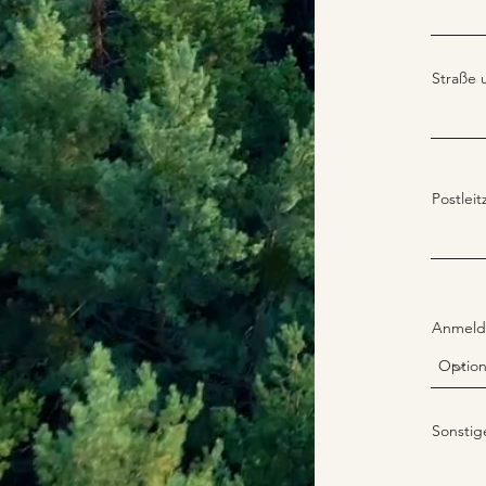
Straße
Postleit
Anmeld
Sonsti