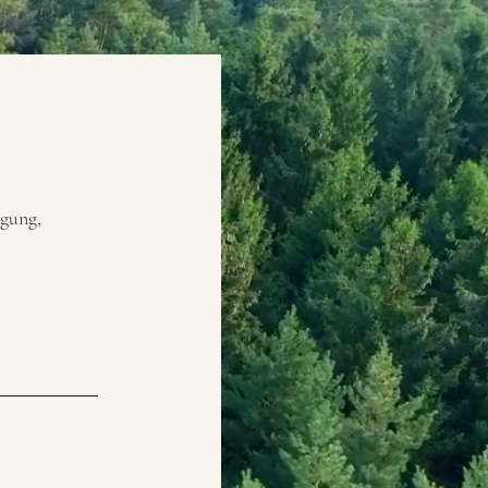
igung,